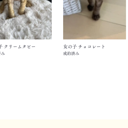
子 クリームタビー
女の子 チョコレート
済み
成約済み